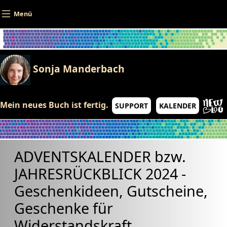
Direkt zum Inhalt
Menü
Sonja Manderbach
Mein neues Buch ist fertig.
SUPPORT
KALENDER
ADVENTSKALENDER bzw.
JAHRESRÜCKBLICK 2024 -
Geschenkideen, Gutscheine,
Geschenke für
Widerstandskraft