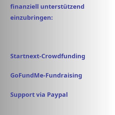
finanziell unterstützend
einzubringen:
Startnext-Crowdfunding
GoFundMe-Fundraising
Support via Paypal